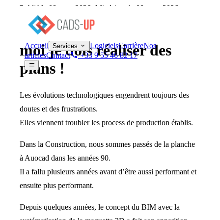
Publié le 08 mars 2026
· Mis à jour le 08 mars 2026
On me parle du BIM…
Accueil
Logiciels
Carrière
Nos
moi je dois réaliser des
Services
articles
Contact
+33 9 55 46 82 17
plans !
Les évolutions technologiques engendrent toujours des
doutes et des frustrations.
Elles viennent troubler les process de production établis.
Dans la Construction, nous sommes passés de la planche
à Auocad dans les années 90.
Il a fallu plusieurs années avant d’être aussi performant et
ensuite plus performant.
Depuis quelques années, le concept du BIM avec la