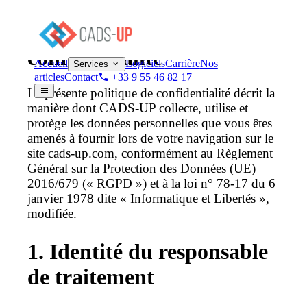
Politique de
confidentialité
Accueil
Logiciels
Carrière
Nos
Services
articles
Contact
+33 9 55 46 82 17
La présente politique de confidentialité décrit la
manière dont CADS-UP collecte, utilise et
protège les données personnelles que vous êtes
amenés à fournir lors de votre navigation sur le
site cads-up.com, conformément au Règlement
Général sur la Protection des Données (UE)
2016/679 (« RGPD ») et à la loi n° 78-17 du 6
janvier 1978 dite « Informatique et Libertés »,
modifiée.
1. Identité du responsable
de traitement