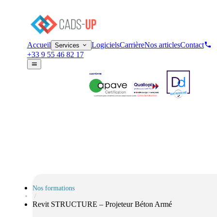
Initiation
Revit STRUCTURE 
Accueil
Logiciels
Carrière
Nos articles
Contact
Services
+33 9 55 46 82 17
Nos formations
/
Revit STRUCTURE – Projeteur Béton Armé